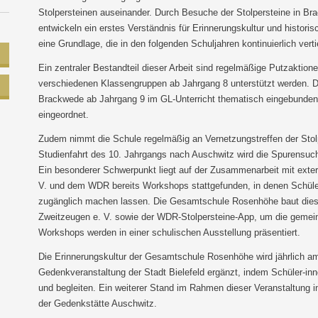
Stolpersteinen auseinander. Durch Besuche der Stolpersteine in Bra
entwickeln ein erstes Verständnis für Erinnerungskultur und histori
eine Grundlage, die in den folgenden Schuljahren kontinuierlich vertie
Ein zentraler Bestandteil dieser Arbeit sind regelmäßige Putzaktion
verschiedenen Klassengruppen ab Jahrgang 8 unterstützt werden. Da
Brackwede ab Jahrgang 9 im GL-Unterricht thematisch eingebunden u
eingeordnet.
Zudem nimmt die Schule regelmäßig an Vernetzungstreffen der Stolpe
Studienfahrt des 10. Jahrgangs nach Auschwitz wird die Spurensuch
Ein besonderer Schwerpunkt liegt auf der Zusammenarbeit mit exte
V. und dem WDR bereits Workshops stattgefunden, in denen Schüler-
zugänglich machen lassen. Die Gesamtschule Rosenhöhe baut diese
Zweitzeugen e. V. sowie der WDR-Stolpersteine-App, um die gemein
Workshops werden in einer schulischen Ausstellung präsentiert.
Die Erinnerungskultur der Gesamtschule Rosenhöhe wird jährlich am 
Gedenkveranstaltung der Stadt Bielefeld ergänzt, indem Schüler-inn
und begleiten. Ein weiterer Stand im Rahmen dieser Veranstaltung i
der Gedenkstätte Auschwitz.